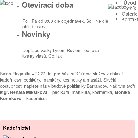
Úvod
Otevírací doba
Ceník
Galerie
Kontakt
Po - Pá od 8:00 dle objednávek, So - Ne dle
objednávek
Novinky
Depilace vosky Lycon, Revlon - obnova
kvality vlasů, Gel lak
Salon Elegantia – již 23. let pro Vás zajišťujeme služby v oblasti
kadeřnictví, pedikúry, manikúry, kosmetiky a masáží. Skvělá
dostupnost, najdete nás v budově polikliniky Barrandov. Náš tým tvoří:
Mgr. Renata Mikšíková
– pedikúra, manikúra, kosmetika,
Monika
Kořínková
– kadeřnice.
Kadeřnictví